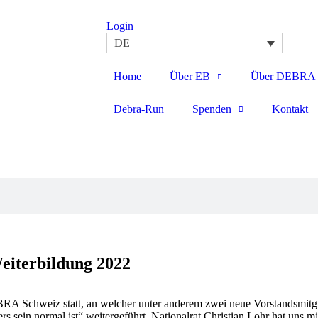
Login
DE
Home
Über EB
Über DEBRA
Debra-Run
Spenden
Kontakt
iterbildung 2022
RA Schweiz statt, an welcher unter anderem zwei neue Vorstandsmitg
sein normal ist“ weitergeführt. Nationalrat Christian Lohr hat uns mi